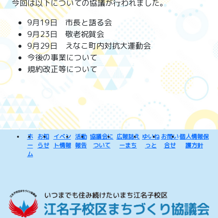
今回は以下についての協議が行われました。
9月19日 市長と語る会
9月23日 敬老祝賀会
9月29日 えなこ町内対抗大運動会
今後の事業について
規約改正等について
ホ
お知
イベン
活動
協議会に
広報誌え
ゆいね
お問い
個人情報保
ー
らせ
ト情報
報告
ついて
ーまち
っと
合せ
護方針
ム