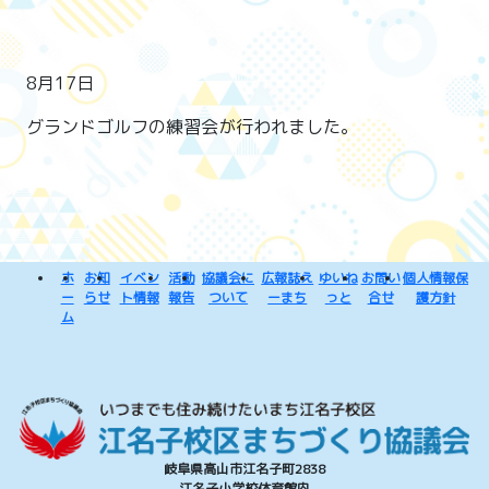
8月17日
グランドゴルフの練習会が行われました。
ホ
お知
イベン
活動
協議会に
広報誌え
ゆいね
お問い
個人情報保
ー
らせ
ト情報
報告
ついて
ーまち
っと
合せ
護方針
ム
岐阜県高山市江名子町2838
江名子小学校体育館内