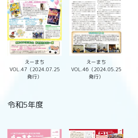
えーまち
えーまち
VOL.47（2024.07.25
VOL.46（2024.05.25
発行）
発行）
令和5年度