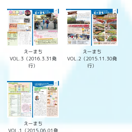
えーまち
えーまち
VOL.3（2016.3.31発
VOL.2（2015.11.30発
行）
行）
えーまち
VOL.1（2015.06.01発