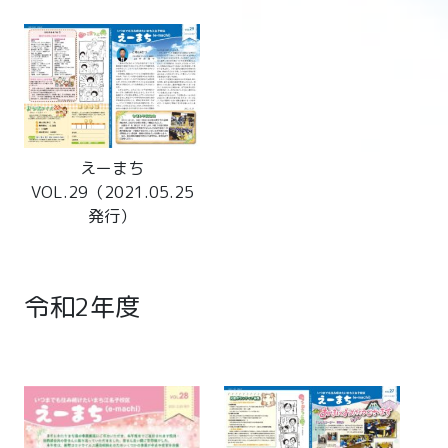
えーまち
VOL.29（2021.05.25
発行）
令和2年度