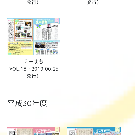
発行）
発行）
えーまち
VOL.18（2019.06.25
発行）
平成30年度