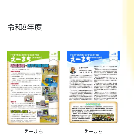
令和8年度
えーまち
えーまち