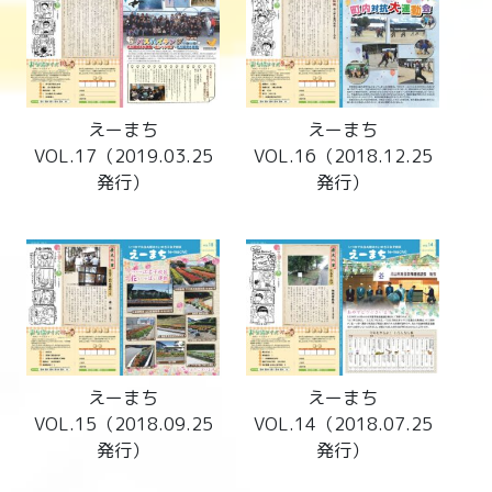
えーまち
えーまち
VOL.17（2019.03.25
VOL.16（2018.12.25
発行）
発行）
えーまち
えーまち
VOL.15（2018.09.25
VOL.14（2018.07.25
発行）
発行）