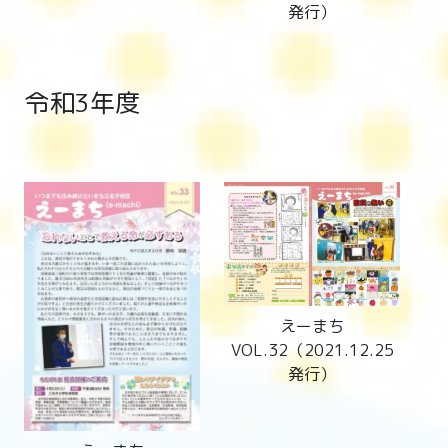
発行）
令和3年度
えーまち
VOL.32（2021.12.25
発行）