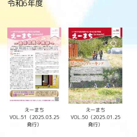
令和6年度
えーまち
えーまち
VOL.51（2025.03.25
VOL.50（2025.01.25
発行）
発行）