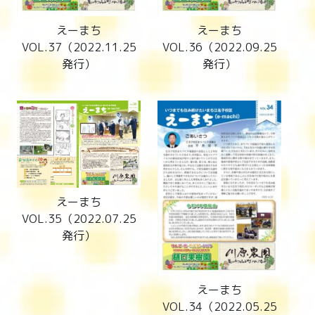
えーまち
えーまち
VOL.37（2022.11.25
VOL.36（2022.09.25
発行）
発行）
えーまち
VOL.35（2022.07.25
発行）
えーまち
VOL.34（2022.05.25