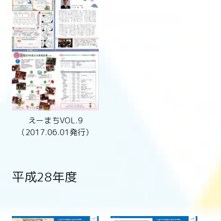
えーまちVOL.9
（2017.06.01発行）
平成28年度